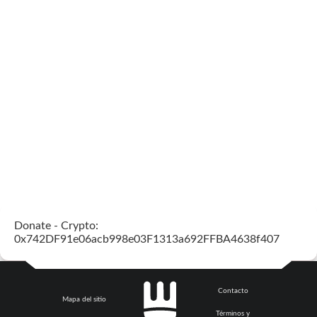
Donate - Crypto:
0x742DF91e06acb998e03F1313a692FFBA4638f407
Contacto
Mapa del sitio
Términos y