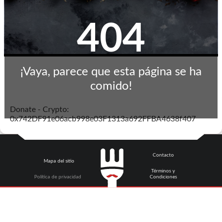
404
¡Vaya, parece que esta página se ha
comido!
Donate - Crypto:
0x742DF91e06acb998e03F1313a692FFBA4638f407
Contacto
Mapa del sitio
Términos y
Política de privacidad
Condiciones