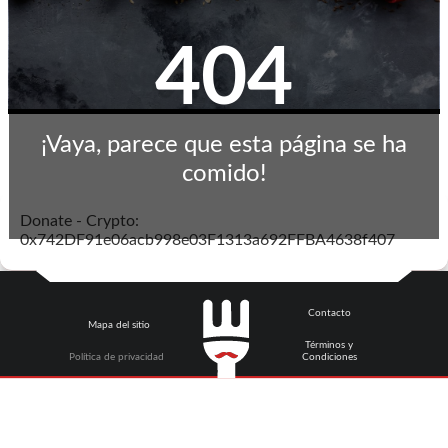
404
¡Vaya, parece que esta página se ha
comido!
Donate - Crypto:
0x742DF91e06acb998e03F1313a692FFBA4638f407
Contacto
Mapa del sitio
Términos y
Política de privacidad
Condiciones