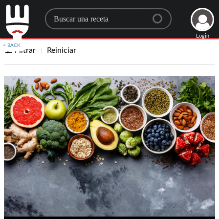
Search for a recipe
Login
< BACK
Filtrar
Reiniciar