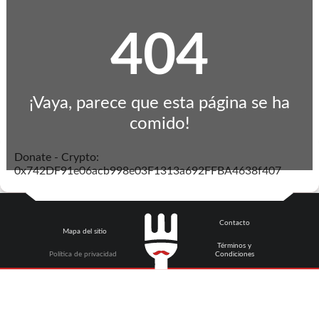
404
¡Vaya, parece que esta página se ha
comido!
Donate - Crypto:
0x742DF91e06acb998e03F1313a692FFBA4638f407
Contacto
Mapa del sitio
Términos y
Política de privacidad
Condiciones