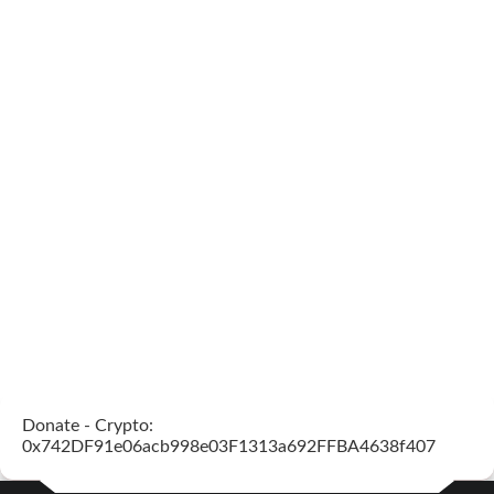
Donate - Crypto:
0x742DF91e06acb998e03F1313a692FFBA4638f407