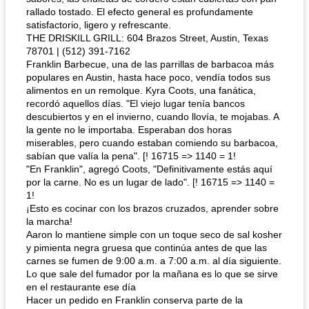
rallado tostado. El efecto general es profundamente
satisfactorio, ligero y refrescante.
THE DRISKILL GRILL: 604 Brazos Street, Austin, Texas
78701 | (512) 391-7162
Franklin Barbecue, una de las parrillas de barbacoa más
populares en Austin, hasta hace poco, vendía todos sus
alimentos en un remolque. Kyra Coots, una fanática,
recordó aquellos días. "El viejo lugar tenía bancos
descubiertos y en el invierno, cuando llovía, te mojabas. A
la gente no le importaba. Esperaban dos horas
miserables, pero cuando estaban comiendo su barbacoa,
sabían que valía la pena". [! 16715 => 1140 = 1!
"En Franklin", agregó Coots, "Definitivamente estás aquí
por la carne. No es un lugar de lado". [! 16715 => 1140 =
1!
¡Esto es cocinar con los brazos cruzados, aprender sobre
la marcha!
Aaron lo mantiene simple con un toque seco de sal kosher
y pimienta negra gruesa que continúa antes de que las
carnes se fumen de 9:00 a.m. a 7:00 a.m. al día siguiente.
Lo que sale del fumador por la mañana es lo que se sirve
en el restaurante ese día
Hacer un pedido en Franklin conserva parte de la