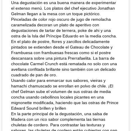
Una degustación es una buena manera de experimentar
el extenso menú. Los platos del chef ejecutivo Jonathan
Gelman llegan a la mesa con un toque pictórico.
Pinceladas de color rojo oscuro de jugo de remolacha
caramelizada decoran un plato de aperitivo con
degustaciones de tartar de ternera, poke de ahi y una
ostra de la Isla del Príncipe Eduardo en la media concha.
En el plato de postre, flores y zarcillos delicadamente
pintados se extienden desde el Gateau de Chocolate y
Frambuesa con frambuesas frescas como si el postre
descansara sobre una pintura Prerrafaelita. La barra de
chocolate Carmel Crunch está rematada no solo con una
avellana confitada brillante sino también con un delicado
cuadrado de pan de oro.
Usando calor para enmarcar sus sabores, vieiras y
hamachi chamuscado se enrollan en polvo de chile. ¡El
chef Gelman sube el volumen de sus ostras de media
concha usando cebollinos locales picantes en una
mignonette modificada, haciendo que las ostras de Prince
Edward Sound brillen y brillen
En la parte principal de la degustación, una salsa de
Madera con un rico sabor complementa las tiernas
chuletas de cordero. Para contrastar las texturas y
sabores, las chuletas de cordero están cubiertas con pan