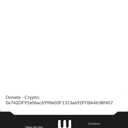
Donate - Crypto:
0x742DF91e06acb998e03F1313a692FFBA4638f407
Contacto
Mapa del sitio