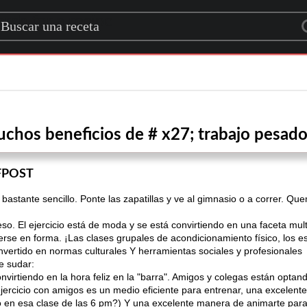
rch for a recipe
uchos beneficios de # x27; trabajo pesado
FPOST
 bastante sencillo. Ponte las zapatillas y ve al gimnasio o a correr. Q
. El ejercicio está de moda y se está convirtiendo en una faceta mul
se en forma. ¡Las clases grupales de acondicionamiento físico, los es
onvertido en normas culturales Y herramientas sociales y profesionales
e sudar:
onvirtiendo en la hora feliz en la "barra". Amigos y colegas están opta
ejercicio con amigos es un medio eficiente para entrenar, una excelen
 en esa clase de las 6 pm?) Y una excelente manera de animarte para 