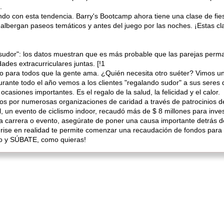
.
do con esta tendencia. Barry's Bootcamp ahora tiene una clase de fies
es albergan paseos temáticos y antes del juego por las noches. ¡Estas
sudor": los datos muestran que es más probable que las parejas perm
dades extracurriculares juntas. [!1
cto para todos que la gente ama. ¿Quién necesita otro suéter? Vimos u
ante todo el año vemos a los clientes "regalando sudor" a sus seres
casiones importantes. Es el regalo de la salud, la felicidad y el calor.
s por numerosas organizaciones de caridad a través de patrocinios de 
l, un evento de ciclismo indoor, recaudó más de $ 8 millones para inve
 carrera o evento, asegúrate de poner una causa importante detrás d
drise en realidad te permite comenzar una recaudación de fondos para 
ro y SÚBATE, como quieras!