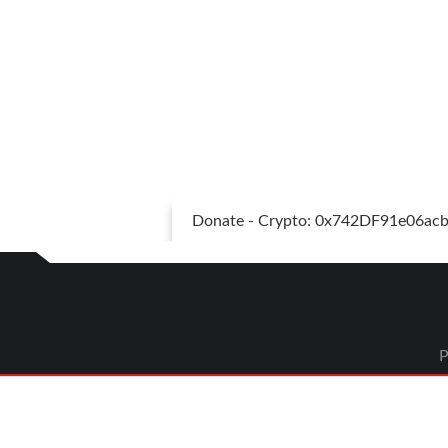
Donate - Crypto: 0x742DF91e06a
P