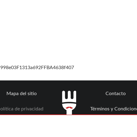
cb998e03F1313a692FFBA4638f407
Mapa del sitio
Contacto
olítica de privacidad
Términos y Condicion