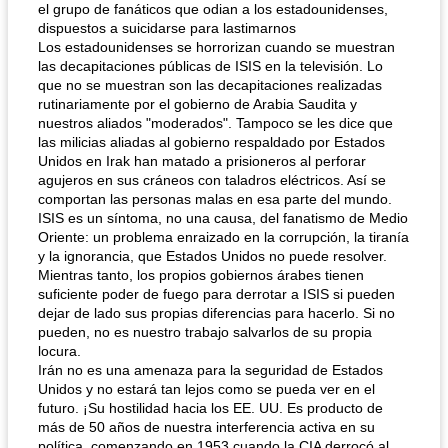
el grupo de fanáticos que odian a los estadounidenses,
dispuestos a suicidarse para lastimarnos
Los estadounidenses se horrorizan cuando se muestran
las decapitaciones públicas de ISIS en la televisión. Lo
que no se muestran son las decapitaciones realizadas
rutinariamente por el gobierno de Arabia Saudita y
nuestros aliados "moderados". Tampoco se les dice que
las milicias aliadas al gobierno respaldado por Estados
Unidos en Irak han matado a prisioneros al perforar
agujeros en sus cráneos con taladros eléctricos. Así se
comportan las personas malas en esa parte del mundo.
ISIS es un síntoma, no una causa, del fanatismo de Medio
Oriente: un problema enraizado en la corrupción, la tiranía
y la ignorancia, que Estados Unidos no puede resolver.
Mientras tanto, los propios gobiernos árabes tienen
suficiente poder de fuego para derrotar a ISIS si pueden
dejar de lado sus propias diferencias para hacerlo. Si no
pueden, no es nuestro trabajo salvarlos de su propia
locura.
Irán no es una amenaza para la seguridad de Estados
Unidos y no estará tan lejos como se pueda ver en el
futuro. ¡Su hostilidad hacia los EE. UU. Es producto de
más de 50 años de nuestra interferencia activa en su
política, comenzando en 1953 cuando la CIA derrocó al