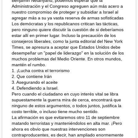
Benjamin Netanyahu, podemos esperar que la
Administración y el Congreso agreguen aún más acero a
nuestro compromiso de proteger y subsidiar a Israel al
agregar más a su ya vasta reserva de armas sofisticadas
Los demócratas y los republicanos critican las tácticas,
pero ninguno quiere discutir la cuestión de si deberíamos
estar allí en primer lugar. Incluso la precaución de los
consejeros liberales, como la junta editorial del New York
Times, se apresura a aceptar que Estados Unidos debe
desempeñar un "papel de liderazgo" en la solución de los
muchos problemas del Medio Oriente. En otros mundos,
mantén el rumbo.
1. ¡Lucha contra el terrorismo
2. Que contiene Irán
3. Asegurando el aceite
4. Defendiendo a Israel.
Pero cuando el ciudadano en cuyo interés vital se libra
supuestamente la guerra mira de cerca, encontrará que
ninguno de estos argumentos, o todos juntos, justifica la
costo terrible, o incluso tiene mucho sentido.
La afirmación es que evitaremos otro 11 de septiembre
matando terroristas y manteniéndolos en alta mar. ¡Pero
ahora es obvio que nuestras intervenciones son
contraproducentes, es decir, han ampliado enormemente