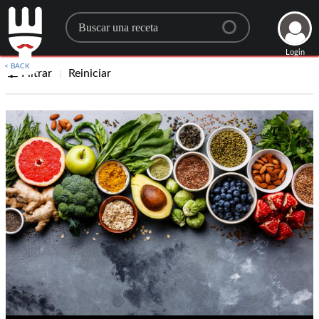
Search for a recipe
Login
< BACK
Filtrar
Reiniciar