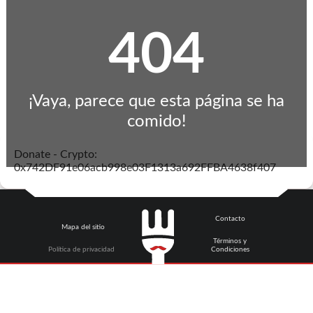
404
¡Vaya, parece que esta página se ha
comido!
Donate - Crypto:
0x742DF91e06acb998e03F1313a692FFBA4638f407
Contacto
Mapa del sitio
Términos y
Política de privacidad
Condiciones