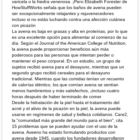
varicela o la hiedra venenosa. ¡Pero Elizabeth Forester de
HowStuffWorks señala que los baños de avena pueden
ser excepcionalmente relajantes y rejuvenecedores
incluso si no estás luchando contra una afección cutánea
con picazón
La avena es baja en grasas y alta en proteínas, por lo que
es una excelente opción para alimentar al comienzo de su
día. Según el Journal of the American College of Nutrition,
la avena puede proporcionar beneficios aún más
poderosos para las personas que intentan perder o
mantener el peso corporal. En un estudio, un grupo de
sujetos recibió avena para el desayuno, mientras que un
segundo grupo recibió cereales para el desayuno
tradicional. Mientras que las comidas tenían un recuento
de calorías idéntico, los que comían avena se sentían
menos hambrientos y más satisfechos, ¡incluso cuatro
horas después de haber terminado de comer
Desde la hidratación de la piel hasta el tratamiento del
acné y el alivio de la picazón en la piel, la avena puede
usarse en regímenes de salud y belleza cotidianos. Care2,
la "comunidad más grande del mundo para el bien", cita
15 problemas que se pueden ayudar con el uso de la
avena. Aveeno ha estado formulando productos con
avena desde 1945, cuando los fundadores desarrollaron