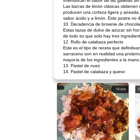
Intensifican el sabor de las galletas si
Las barras de limón clásicas obtienen 
producen una corteza ligera y aireada,
sabor ácido y a limón. Este postre no 
10. Decadencia de brownie de chocola
Estas tazas de dulce de azúcar sin ho
de todo es que solo hay tres ingredien
12. Rollo de calabaza perfecto
Este es el tipo de receta que definiti
sarraceno son en realidad una proteín
mayoría de los ingredientes a la mano
13. Pastel de nuez
14. Pastel de calabaza y queso
14
min
C