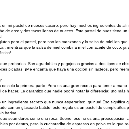
 en mi pastel de nueces casero, pero hay muchos ingredientes de alim
be de arce y dos tazas llenas de nueces. Este pastel de nuez tiene un r
l!
n gluten para el pastel, pero son las manzanas y la salsa de miel las q
ar, mientras que la salsa de miel combina miel con aceite de coco, ja
ástica!
s que probarlos. Son agradables y pegajosos gracias a dos tipos de chis
ces picadas. ¡Me encanta que haya una opción sin lácteos, pero reemp
en
sta es solo la primera parte. Pero es una gran receta para tener a man
cil de hacer. Le garantizo que nadie podrá notar la diferencia; ¡no más
e un ingrediente secreto que nunca esperarías: ¡quinua! Eso significa q
do con un glaseado batido, este regalo es un pastel de cumpleaños p
sin harina
s que sean duros como una roca. Bueno, eso no es una preocupación co
ables por dentro, pero la cucharadita de espresso en polvo es lo que r