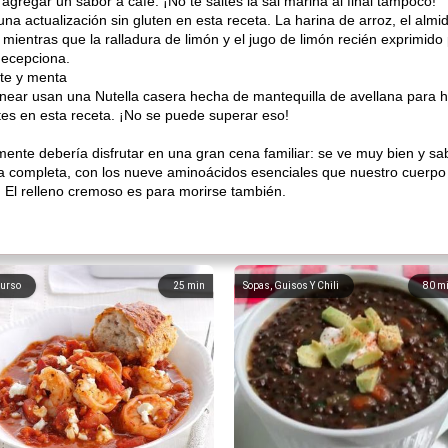
n agregar un sabor a café. ¡No te saltes la sal marina al final tampoco!
una actualización sin gluten en esta receta. La harina de arroz, el alm
 mientras que la ralladura de limón y el jugo de limón recién exprimido
decepciona.
te y menta
rnear usan una Nutella casera hecha de mantequilla de avellana para ha
tes en esta receta. ¡No se puede superar eso!
vamente debería disfrutar en una gran cena familiar: se ve muy bien y s
a completa, con los nueve aminoácidos esenciales que nuestro cuerpo
. El relleno cremoso es para morirse también.
urso
25
min
Sopas, Guisos Y Chili
80
m