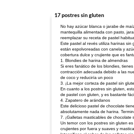
17 postres sin gluten
No hay azúcar blanca o jarabe de maíz
mantequilla alimentada con pasto, jara
reemplazar su receta de pastel habitua
Este pastel al revés utiliza harinas si
están espolvoreadas con canela y azúc
cobertura dulce y crujiente que es fant
1. Blondies de harina de almendras
Si eres fanático de los blondies, tiene
contracción adecuada debido a las nue
de coco y reduciría un poco
3. ¡La mejor corteza de pastel sin glut
En cuanto a los postres sin gluten, e
de pastel con gluten, y es bastante fá
4. Zapatero de arándanos
Este delicioso pastel de chocolate tien
absolutamente nada de harina. Termina
7. ¡Galletas masticables de chocolate 
Un temor con los postres sin gluten e
crujientes por fuera y suaves y mastic