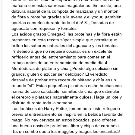
mañana con estas sabrosas magdalenas. Sin aceite, una
dulzura natural de la compota de manzana y un montón
de fibra y proteína gracias a la avena y el yogur, ¡también
podrías comerlos durante todo el día! 3. ¡Tostadas de
aguacate con requesón y tomates
Los ácidos grasos Omega-3, las proteínas y la fibra están
presentes en esta receta súper simple que permite que
brillen los sabores naturales del aguacate y los tomates.
¡Y debido a que no requiere cocinar, es un excelente
refrigerio antes del entrenamiento para comer en el
trabajo antes de un entrenamiento de medio día 4.
Mordeduras de plátano y chia ¿Puede algo delicioso sin
granos, gluten o azúcar ser delicioso? El veredicto
después de probar esta receta de plátano y chía es un
rotundo "sí". Estas pequeñas picaduras están hechas con
harina de coco saludable, semillas de chía que estimulan
el cerebro y plátanos naturalmente dulces. Haga un lote y
disfrute durante toda la semana.
Los fanáticos de Harry Potter, tomen nota: este refrigerio
previo al entrenamiento se inspiró en la bebida favorita del
mago. No hay cerveza en estos bocados, pero ofrecen
una buena dosis de proteínas, fibra y chips de caramelo.
¡Es un combo que a los muggles y magos les encantará!