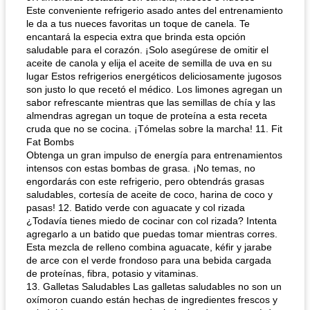
Este conveniente refrigerio asado antes del entrenamiento
le da a tus nueces favoritas un toque de canela. Te
encantará la especia extra que brinda esta opción
saludable para el corazón. ¡Solo asegúrese de omitir el
aceite de canola y elija el aceite de semilla de uva en su
lugar Estos refrigerios energéticos deliciosamente jugosos
son justo lo que recetó el médico. Los limones agregan un
sabor refrescante mientras que las semillas de chía y las
almendras agregan un toque de proteína a esta receta
cruda que no se cocina. ¡Tómelas sobre la marcha! 11. Fit
Fat Bombs
Obtenga un gran impulso de energía para entrenamientos
intensos con estas bombas de grasa. ¡No temas, no
engordarás con este refrigerio, pero obtendrás grasas
saludables, cortesía de aceite de coco, harina de coco y
pasas! 12. Batido verde con aguacate y col rizada
¿Todavía tienes miedo de cocinar con col rizada? Intenta
agregarlo a un batido que puedas tomar mientras corres.
Esta mezcla de relleno combina aguacate, kéfir y jarabe
de arce con el verde frondoso para una bebida cargada
de proteínas, fibra, potasio y vitaminas.
13. Galletas Saludables Las galletas saludables no son un
oxímoron cuando están hechas de ingredientes frescos y