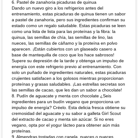
6. Pastel de zanahoria picaduras de quinua
Dando un nuevo giro a los refrigerios antes del
entrenamiento, estas picaduras de quinua tienen un sabor
a pastel de zanahoria, pero sus ingredientes confirman su
estado como un regalo saludable. Estas picaduras se leen
como una lista de lista para las proteínas y la fibra: la
quinua, las semillas de chía, las semillas de lino, las
nueces, las semillas de cáñamo y la proteína en polvo
aparecen. ¡Están cubiertos con un glaseado casero a
base de mantequilla de coco que los hace sabrosos!
Supere su depresión de la tarde y obtenga un impulso de
energía con este refrigerio previo al entrenamiento. Con
solo un puñado de ingredientes naturales, estas picaduras
crujientes satisfacen a los golosos mientras proporcionan
proteínas y grasas saludables. ¡Las estrellas secretas son
las semillas de cacao, que les dan un sabor a chocolate!
8. Pudín de aguacate y menta con chocolate ¿Seis
ingredientes para un budín vegano que proporciona un
impulso de energía? Créelo. Esta delicia fresca obtiene su
cremosidad del aguacate y su sabor a galleta Girl Scout
del extracto de cacao y menta sin azúcar. Si no eres
vegano, opta por el yogur lácteo para obtener aún más
proteínas.
9. Almendras tostadas con canela, nueces o nueces