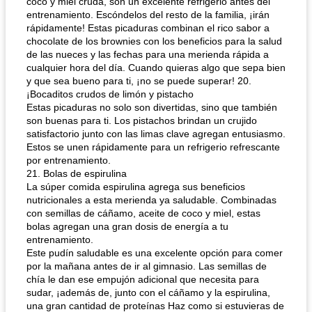
coco y miel cruda, son un excelente refrigerio antes del
entrenamiento. Escóndelos del resto de la familia, ¡irán
rápidamente! Estas picaduras combinan el rico sabor a
chocolate de los brownies con los beneficios para la salud
de las nueces y las fechas para una merienda rápida a
cualquier hora del día. Cuando quieras algo que sepa bien
y que sea bueno para ti, ¡no se puede superar! 20.
¡Bocaditos crudos de limón y pistacho
Estas picaduras no solo son divertidas, sino que también
son buenas para ti. Los pistachos brindan un crujido
satisfactorio junto con las limas clave agregan entusiasmo.
Estos se unen rápidamente para un refrigerio refrescante
por entrenamiento.
21. Bolas de espirulina
La súper comida espirulina agrega sus beneficios
nutricionales a esta merienda ya saludable. Combinadas
con semillas de cáñamo, aceite de coco y miel, estas
bolas agregan una gran dosis de energía a tu
entrenamiento.
Este pudín saludable es una excelente opción para comer
por la mañana antes de ir al gimnasio. Las semillas de
chía le dan ese empujón adicional que necesita para
sudar, ¡además de, junto con el cáñamo y la espirulina,
una gran cantidad de proteínas Haz como si estuvieras de