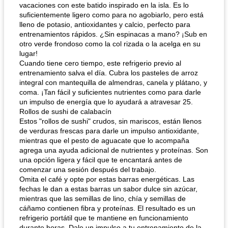
vacaciones con este batido inspirado en la isla. Es lo
suficientemente ligero como para no agobiarlo, pero está
lleno de potasio, antioxidantes y calcio, perfecto para
entrenamientos rápidos. ¿Sin espinacas a mano? ¡Sub en
otro verde frondoso como la col rizada o la acelga en su
lugar!
Cuando tiene cero tiempo, este refrigerio previo al
entrenamiento salva el día. Cubra los pasteles de arroz
integral con mantequilla de almendras, canela y plátano, y
coma. ¡Tan fácil y suficientes nutrientes como para darle
un impulso de energía que lo ayudará a atravesar 25.
Rollos de sushi de calabacín
Estos "rollos de sushi" crudos, sin mariscos, están llenos
de verduras frescas para darle un impulso antioxidante,
mientras que el pesto de aguacate que lo acompaña
agrega una ayuda adicional de nutrientes y proteínas. Son
una opción ligera y fácil que te encantará antes de
comenzar una sesión después del trabajo.
Omita el café y opte por estas barras energéticas. Las
fechas le dan a estas barras un sabor dulce sin azúcar,
mientras que las semillas de lino, chía y semillas de
cáñamo contienen fibra y proteínas. El resultado es un
refrigerio portátil que te mantiene en funcionamiento
durante horas. Dale un impulso a tu entrenamiento de la