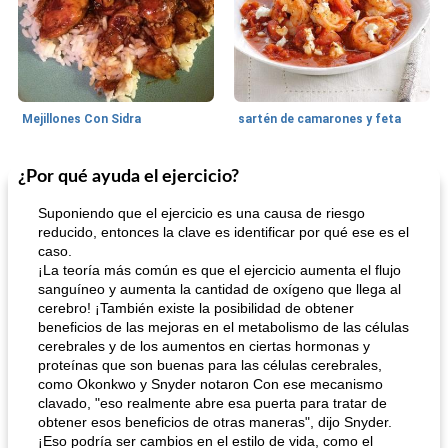
Mejillones Con Sidra
sartén de camarones y feta
¿Por qué ayuda el ejercicio?
Sopas, Guisos Y Chili
80
min
Bollos
25
min
Suponiendo que el ejercicio es una causa de riesgo
reducido, entonces la clave es identificar por qué ese es el
caso.
¡La teoría más común es que el ejercicio aumenta el flujo
sanguíneo y aumenta la cantidad de oxígeno que llega al
cerebro! ¡También existe la posibilidad de obtener
beneficios de las mejoras en el metabolismo de las células
cerebrales y de los aumentos en ciertas hormonas y
proteínas que son buenas para las células cerebrales,
sopa de lentejas negras del chef john
Bollos de frutas secas bajas en grasa
como Okonkwo y Snyder notaron Con ese mecanismo
clavado, "eso realmente abre esa puerta para tratar de
obtener esos beneficios de otras maneras", dijo Snyder.
¡Eso podría ser cambios en el estilo de vida, como el