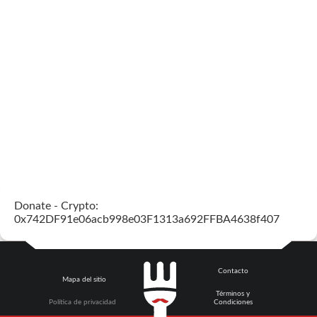
Donate - Crypto:
0x742DF91e06acb998e03F1313a692FFBA4638f407
Contacto
Mapa del sitio
Términos y
Política de privacidad
Condiciones