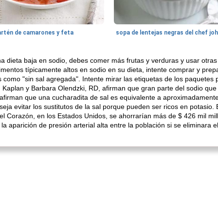
artén de camarones y feta
sopa de lentejas negras del chef jo
 dieta baja en sodio, debes comer más frutas y verduras y usar otras 
imentos típicamente altos en sodio en su dieta, intente comprar y pre
 como "sin sal agregada". Intente mirar las etiquetas de los paquetes 
Dr. Kaplan y Barbara Olendzki, RD, afirman que gran parte del sodio q
 afirman que una cucharadita de sal es equivalente a aproximadamente
ja evitar los sustitutos de la sal porque pueden ser ricos en potasio. 
l Corazón, en los Estados Unidos, se ahorrarían más de $ 426 mil mil
a aparición de presión arterial alta entre la población si se eliminara 