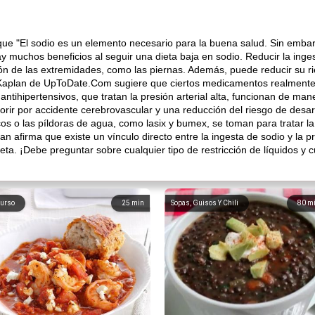
 que "El sodio es un elemento necesario para la buena salud. Sin emb
Hay muchos beneficios al seguir una dieta baja en sodio. Reducir la inge
azón de las extremidades, como las piernas. Además, puede reducir su r
Kaplan de UpToDate.Com sugiere que ciertos medicamentos realmente 
tihipertensivos, que tratan la presión arterial alta, funcionan de ma
rir por accidente cerebrovascular y una reducción del riesgo de desarr
s o las píldoras de agua, como lasix y bumex, se toman para tratar la
n afirma que existe un vínculo directo entre la ingesta de sodio y la pre
ta. ¡Debe preguntar sobre cualquier tipo de restricción de líquidos y c
urso
25
min
Sopas, Guisos Y Chili
80
m