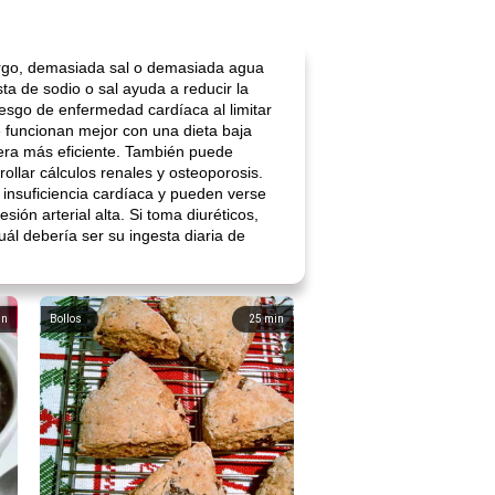
argo, demasiada sal o demasiada agua
sta de sodio o sal ayuda a reducir la
iesgo de enfermedad cardíaca al limitar
funcionan mejor con una dieta baja
nera más eficiente. También puede
ollar cálculos renales y osteoporosis.
 insuficiencia cardíaca y pueden verse
sión arterial alta. Si toma diuréticos,
uál debería ser su ingesta diaria de
in
Bollos
25
min