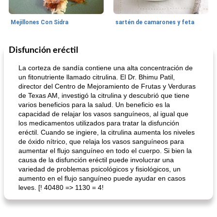
Mejillones Con Sidra
sartén de camarones y feta
Disfunción eréctil
Sopas, Guisos Y Chili
80
min
Bollos
25
min
La corteza de sandía contiene una alta concentración de
un fitonutriente llamado citrulina. El Dr. Bhimu Patil,
director del Centro de Mejoramiento de Frutas y Verduras
de Texas AM, investigó la citrulina y descubrió que tiene
varios beneficios para la salud. Un beneficio es la
capacidad de relajar los vasos sanguíneos, al igual que
los medicamentos utilizados para tratar la disfunción
eréctil. Cuando se ingiere, la citrulina aumenta los niveles
de óxido nítrico, que relaja los vasos sanguíneos para
sopa de lentejas negras del chef john
Bollos de frutas secas bajas en grasa
aumentar el flujo sanguíneo en todo el cuerpo. Si bien la
causa de la disfunción eréctil puede involucrar una
variedad de problemas psicológicos y fisiológicos, un
aumento en el flujo sanguíneo puede ayudar en casos
leves. [! 40480 => 1130 = 4!