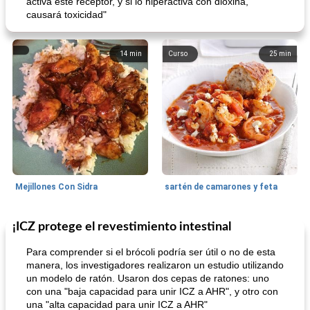
activa este receptor, y si lo hiperactiva con dioxina,
causará toxicidad"
14
min
Curso
25
min
Mejillones Con Sidra
sartén de camarones y feta
¡ICZ protege el revestimiento intestinal
Sopas, Guisos Y Chili
80
min
Bollos
25
min
Para comprender si el brócoli podría ser útil o no de esta
manera, los investigadores realizaron un estudio utilizando
un modelo de ratón. Usaron dos cepas de ratones: uno
con una "baja capacidad para unir ICZ a AHR", y otro con
una "alta capacidad para unir ICZ a AHR"