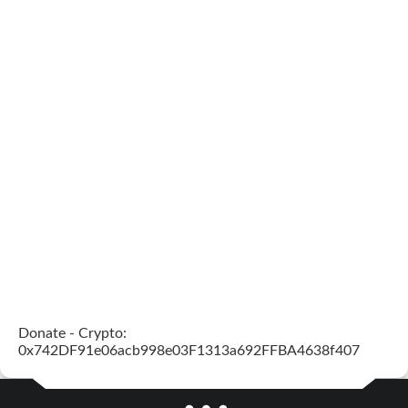
Donate - Crypto:
0x742DF91e06acb998e03F1313a692FFBA4638f407