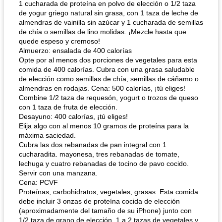
1 cucharada de proteína en polvo de elección o 1/2 taza
de yogur griego natural sin grasa, con 1 taza de leche de
almendras de vainilla sin azúcar y 1 cucharada de semillas
de chía o semillas de lino molidas. ¡Mezcle hasta que
quede espeso y cremoso!
Almuerzo: ensalada de 400 calorías
Opte por al menos dos porciones de vegetales para esta
comida de 400 calorías. Cubra con una grasa saludable
de elección como semillas de chía, semillas de cáñamo o
almendras en rodajas. Cena: 500 calorías, ¡tú eliges!
Combine 1/2 taza de requesón, yogurt o trozos de queso
con 1 taza de fruta de elección.
Desayuno: 400 calorías, ¡tú eliges!
Elija algo con al menos 10 gramos de proteína para la
máxima saciedad.
Cubra las dos rebanadas de pan integral con 1
cucharadita. mayonesa, tres rebanadas de tomate,
lechuga y cuatro rebanadas de tocino de pavo cocido.
Servir con una manzana.
Cena: PCVF
Proteínas, carbohidratos, vegetales, grasas. Esta comida
debe incluir 3 onzas de proteína cocida de elección
(aproximadamente del tamaño de su iPhone) junto con
1/2 taza de grano de elección, 1 a 2 tazas de vegetales y