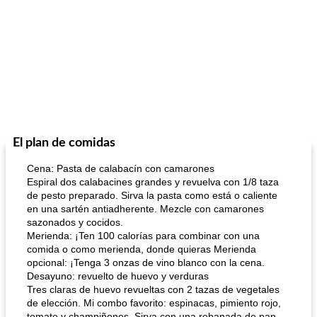
El plan de comidas
Cena: Pasta de calabacín con camarones
Espiral dos calabacines grandes y revuelva con 1/8 taza
de pesto preparado. Sirva la pasta como está o caliente
en una sartén antiadherente. Mezcle con camarones
sazonados y cocidos.
Merienda: ¡Ten 100 calorías para combinar con una
comida o como merienda, donde quieras Merienda
opcional: ¡Tenga 3 onzas de vino blanco con la cena.
Desayuno: revuelto de huevo y verduras
Tres claras de huevo revueltas con 2 tazas de vegetales
de elección. Mi combo favorito: espinacas, pimiento rojo,
tomate y champiñones. Sirva con una rebanada de pan