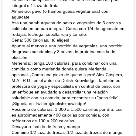
integral o 1 taza de fruta.
Almuerzo: pavo (o hamburguesa vegetariana) con
aguacate
Asa una hamburguesa de pavo o vegetales de 3 onzas y
colócala en un pan integral. Cubra con 1/4 de aguacate en
rodajas, lechuga, cebolla roja y tomate.
Cena: 500 calorías, ¡tú eliges!
Apunte al menos a una porción de vegetales, una porción
de grasas saludables y 3 onzas de proteína cocida de
elección.
Merienda: ¡tenga 100 calorías, para combinar con una
comida o como merienda donde quiera Merienda
opcional: ¡Coma una pieza de queso ligero! Alex Caspero,
M.A., R.D., es el autor de Delish Knowledge. También es
profesora de yoga y especialista en control de peso, con
un enfoque en ayudarlo a desarrollar una relación
saludable con su comida, para encontrar su "peso feliz".
¡Síguela en Twitter @delishknowledge!
Recuento de calorías: 1.300 a 1.500 calorías por día. Eso
es aproximadamente 400 calorías por comida, con
refrigerios de 100 a 200 calorías.
Desayuno: batido de fresa y mango
Combine 1/2 taza de fresas, 1/2 taza de trozos de mango,