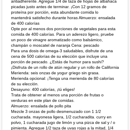
antiadherente. Agregue 1/4 de taza de hojas de albahaca
picadas justo antes de terminar. ¡Con 12 gramos de
proteína por porción, esta abundante comida lo
mantendrá satisfecho durante horas Almuerzo: ensalada
de 400 calorías
Opte por al menos dos porciones de vegetales para esta
comida de 400 calorías. Para un aderezo ligero, pruebe
un poco de vinagre aromatizado como balsámico,
champán o moscatel de naranja Cena: pescado
Para una dosis de omega-3 saludables, disfrute de una
cena de 500 calorías de su elección que incluye una
porción de pescado. ¿Estás de humor para sushi?
¡Disfruta de un rollo de atún regular y un rollo de California
Merienda: seis onzas de yogur griego sin grasa.
Merienda opcional: ¡Tenga una merienda de 80 calorías
de su elección.
Desayuno: 400 calorías, ¡tú eliges!
Trata de obtener al menos una porción de frutas o
verduras en este plan de comidas.
Almuerzo: ensalada de pollo pita
Mezcle 3 onzas de pollo desmenuzado con 1 1/2
cucharada. mayonesa ligera, 1/2 cucharadita. curry en
polvo, 1 cucharada jugo de limón y una pizca de sal y / o
pimienta. Agregue 1/2 taza de uvas rojas a la mitad, 1/4