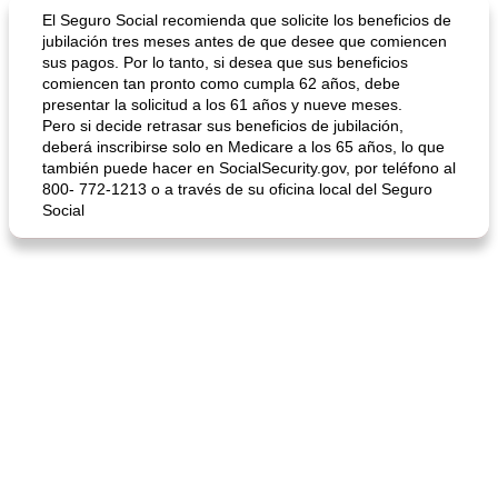
Sopas, Guisos Y Chili
80
min
Bollos
25
min
El Seguro Social recomienda que solicite los beneficios de
jubilación tres meses antes de que desee que comiencen
sus pagos. Por lo tanto, si desea que sus beneficios
comiencen tan pronto como cumpla 62 años, debe
presentar la solicitud a los 61 años y nueve meses.
Pero si decide retrasar sus beneficios de jubilación,
deberá inscribirse solo en Medicare a los 65 años, lo que
también puede hacer en SocialSecurity.gov, por teléfono al
800- 772-1213 o a través de su oficina local del Seguro
Social
sopa de lentejas negras del chef john
Bollos de frutas secas bajas en grasa