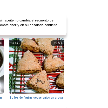
in aceite no cambia el recuento de
 tomate cherry en su ensalada contiene
in
Bollos
25
min
hn
Bollos de frutas secas bajas en grasa