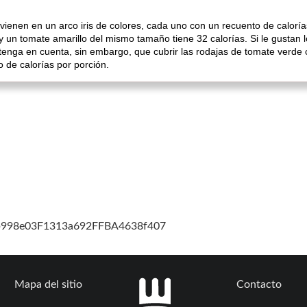
s vienen en un arco iris de colores, cada uno con un recuento de calorí
y un tomate amarillo del mismo tamaño tiene 32 calorías. Si le gustan
 tenga en cuenta, sin embargo, que cubrir las rodajas de tomate verde 
 de calorías por porción.
cb998e03F1313a692FFBA4638f407
Mapa del sitio
Contacto