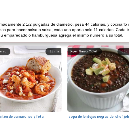
madamente 2 1/2 pulgadas de diámetro, pesa 44 calorías, y cocinarlo s
lianos para hacer salsa o salsa, cada uno aporta solo 11 calorías. Cada
n su emparedado o hamburguesa agrega el mismo número a su total.
urso
25
min
Sopas, Guisos Y Chili
80
m
artén de camarones y feta
sopa de lentejas negras del chef jo