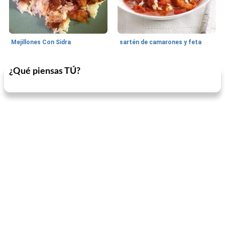
Mejillones Con Sidra
sartén de camarones y feta
¿Qué piensas TÚ?
Sopas, Guisos Y Chili
80
min
Bollos
25
min
sopa de lentejas negras del chef john
Bollos de frutas secas bajas en grasa