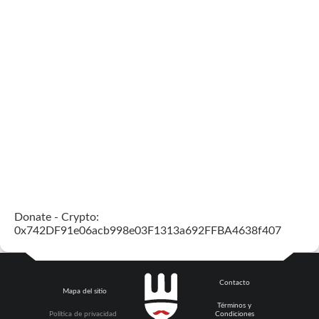
Donate - Crypto:
0x742DF91e06acb998e03F1313a692FFBA4638f407
Contacto
Mapa del sitio
Términos y
Política de privacidad
Condiciones