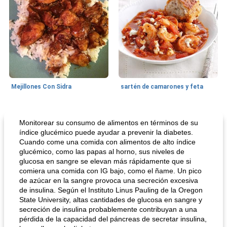
Mejillones Con Sidra
sartén de camarones y feta
Sopas, Guisos Y Chili
80
min
Bollos
25
min
Monitorear su consumo de alimentos en términos de su
índice glucémico puede ayudar a prevenir la diabetes.
Cuando come una comida con alimentos de alto índice
glucémico, como las papas al horno, sus niveles de
glucosa en sangre se elevan más rápidamente que si
comiera una comida con IG bajo, como el ñame. Un pico
de azúcar en la sangre provoca una secreción excesiva
de insulina. Según el Instituto Linus Pauling de la Oregon
State University, altas cantidades de glucosa en sangre y
secreción de insulina probablemente contribuyan a una
sopa de lentejas negras del chef john
Bollos de frutas secas bajas en grasa
pérdida de la capacidad del páncreas de secretar insulina,