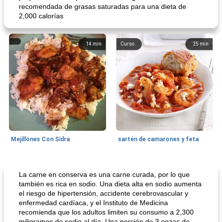
recomendada de grasas saturadas para una dieta de
2,000 calorías
14
min
Curso
25
min
Mejillones Con Sidra
sartén de camarones y feta
Sopas, Guisos Y Chili
80
min
Bollos
25
min
La carne en conserva es una carne curada, por lo que
también es rica en sodio. Una dieta alta en sodio aumenta
el riesgo de hipertensión, accidente cerebrovascular y
enfermedad cardíaca, y el Instituto de Medicina
recomienda que los adultos limiten su consumo a 2,300
miligramos de sodio al día. Una porción de 3 onzas de