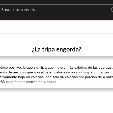
rch for a recipe
¿La tripa engorda?
tico positivo, lo que significa que ingiere más calorías de las que ga
to de peso porque son altos en calorías y no son muy abundantes, po
lativamente baja en calorías, con solo 96 calorías por porción de 4 o
 283 calorías por porción de 4 onzas