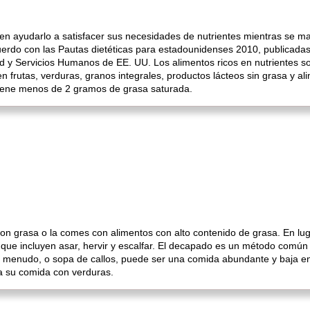
en ayudarlo a satisfacer sus necesidades de nutrientes mientras se ma
cuerdo con las Pautas dietéticas para estadounidenses 2010, publicadas
d y Servicios Humanos de EE. UU. Los alimentos ricos en nutrientes s
en frutas, verduras, granos integrales, productos lácteos sin grasa y 
ntiene menos de 2 gramos de grasa saturada.
con grasa o la comes con alimentos con alto contenido de grasa. En luga
que incluyen asar, hervir y escalfar. El decapado es un método común p
 menudo, o sopa de callos, puede ser una comida abundante y baja en 
a su comida con verduras.