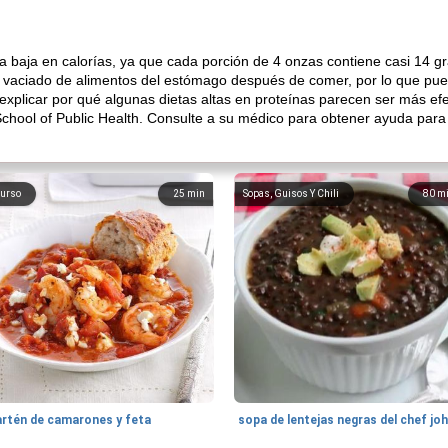
a baja en calorías, ya que cada porción de 4 onzas contiene casi 14 g
 el vaciado de alimentos del estómago después de comer, por lo que p
xplicar por qué algunas dietas altas en proteínas parecen ser más efe
School of Public Health. Consulte a su médico para obtener ayuda para 
urso
25
min
Sopas, Guisos Y Chili
80
m
artén de camarones y feta
sopa de lentejas negras del chef jo