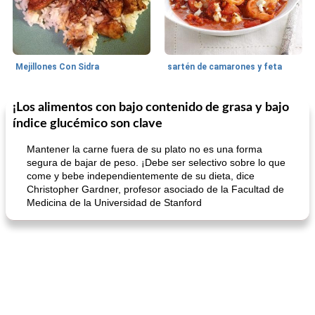
Mejillones Con Sidra
sartén de camarones y feta
¡Los alimentos con bajo contenido de grasa y bajo
Sopas, Guisos Y Chili
80
min
Bollos
25
min
índice glucémico son clave
Mantener la carne fuera de su plato no es una forma
segura de bajar de peso. ¡Debe ser selectivo sobre lo que
come y bebe independientemente de su dieta, dice
Christopher Gardner, profesor asociado de la Facultad de
Medicina de la Universidad de Stanford
sopa de lentejas negras del chef john
Bollos de frutas secas bajas en grasa