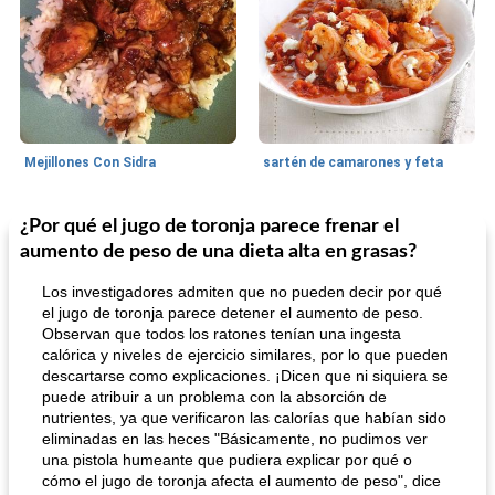
Mejillones Con Sidra
sartén de camarones y feta
¿Por qué el jugo de toronja parece frenar el
Sopas, Guisos Y Chili
80
min
Bollos
25
min
aumento de peso de una dieta alta en grasas?
Los investigadores admiten que no pueden decir por qué
el jugo de toronja parece detener el aumento de peso.
Observan que todos los ratones tenían una ingesta
calórica y niveles de ejercicio similares, por lo que pueden
descartarse como explicaciones. ¡Dicen que ni siquiera se
puede atribuir a un problema con la absorción de
nutrientes, ya que verificaron las calorías que habían sido
eliminadas en las heces "Básicamente, no pudimos ver
sopa de lentejas negras del chef john
Bollos de frutas secas bajas en grasa
una pistola humeante que pudiera explicar por qué o
cómo el jugo de toronja afecta el aumento de peso", dice