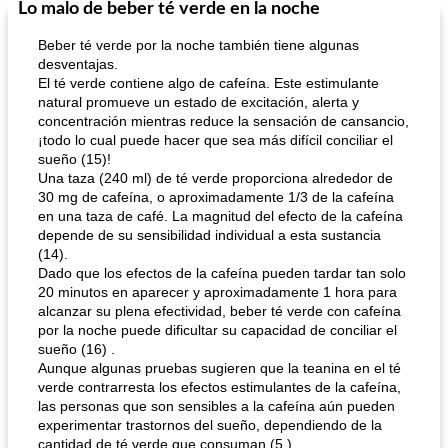
Lo malo de beber té verde en la noche
Sopas, Guisos Y Chili
80
min
Bollos
25
min
Beber té verde por la noche también tiene algunas
desventajas.
El té verde contiene algo de cafeína. Este estimulante
natural promueve un estado de excitación, alerta y
concentración mientras reduce la sensación de cansancio,
¡todo lo cual puede hacer que sea más difícil conciliar el
sueño (15)!
Una taza (240 ml) de té verde proporciona alrededor de
30 mg de cafeína, o aproximadamente 1/3 de la cafeína
sopa de lentejas negras del chef john
Bollos de frutas secas bajas en grasa
en una taza de café. La magnitud del efecto de la cafeína
depende de su sensibilidad individual a esta sustancia
(14).
Dado que los efectos de la cafeína pueden tardar tan solo
20 minutos en aparecer y aproximadamente 1 hora para
alcanzar su plena efectividad, beber té verde con cafeína
por la noche puede dificultar su capacidad de conciliar el
sueño (16) .
Aunque algunas pruebas sugieren que la teanina en el té
verde contrarresta los efectos estimulantes de la cafeína,
las personas que son sensibles a la cafeína aún pueden
experimentar trastornos del sueño, dependiendo de la
cantidad de té verde que consuman (5 ).