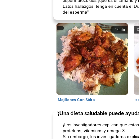
espermatozoides (que es el tamaño y la
Estos hallazgos, tenga en cuenta el D
del esperma"
14
min
C
Mejillones Con Sidra
s
'¡Una dieta saludable puede ayuda
¡Los investigadores explican que esta
proteínas, vitaminas y omega-3.
Sin embargo, los investigadores explica