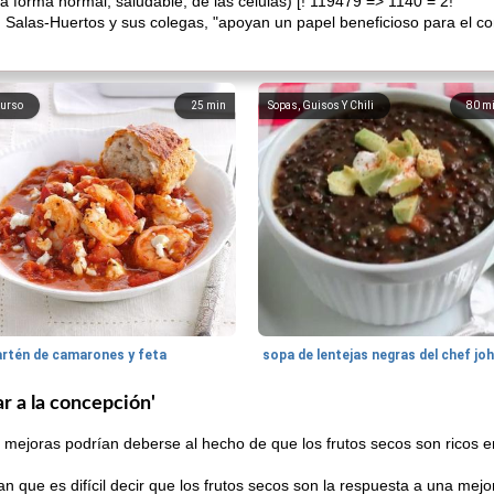
 forma normal, saludable, de las células) [! 119479 => 1140 = 2!
r. Salas-Huertos y sus colegas, "apoyan un papel beneficioso para el c
urso
25
min
Sopas, Guisos Y Chili
80
m
artén de camarones y feta
sopa de lentejas negras del chef jo
r a la concepción'
s mejoras podrían deberse al hecho de que los frutos secos son ricos 
n que es difícil decir que los frutos secos son la respuesta a una mejor