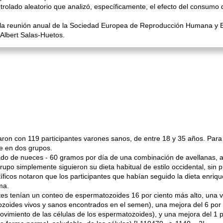
ntrolado aleatorio que analizó, específicamente, el efecto del consumo 
la reunión anual de la Sociedad Europea de Reproducción Humana y Emb
. Albert Salas-Huetos.
aron con 119 participantes varones sanos, de entre 18 y 35 años. Para e
te en dos grupos.
ado de nueces - 60 gramos por día de una combinación de avellanas, a
grupo simplemente siguieron su dieta habitual de estilo occidental, si
entíficos notaron que los participantes que habían seguido la dieta enr
ma.
tes tenían un conteo de espermatozoides 16 por ciento más alto, una v
tozoides vivos y sanos encontrados en el semen), una mejora del 6 por c
imiento de las células de los espermatozoides), y una mejora del 1 po