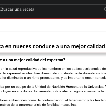
rch for a recipe
ica en nueces conduce a una mejor calidad
e a una mejor calidad del esperma?
 en la salud reproductiva de los hombres en los países occidentales d
 de espermatozoides, han disminuido constantemente durante los últi
ina ha disminuido a un ritmo preocupante, y es importante encontrar sol
ida por un equipo de la Unidad de Nutrición Humana de la Universitat Ro
ncluyen en sus dietas diariamente podría afectar significativamente la
tores ambientales como "la contaminación, el tabaquismo y las tendenc
pables de la aparente crisis de fertilidad masculina.