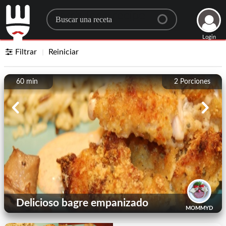
Search for a recipe
Login
Filtrar
Reiniciar
60 min
2
Porciones
Delicioso bagre empanizado
MOMMYD