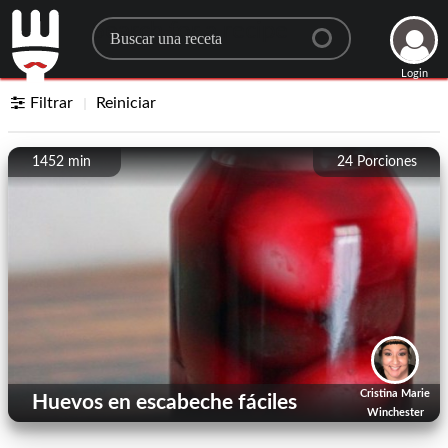
Search for a recipe
Login
Filtrar
Reiniciar
1452 min
24
Porciones
Cristina Marie
Huevos en escabeche fáciles
Winchester