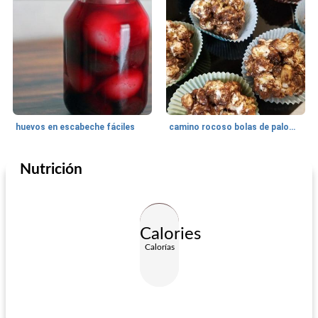
huevos en escabeche fáciles
camino rocoso bolas de palomitas de maíz
Nutrición
Fiestas y eventos
130
min
Fiestas y eventos
135
min
Calories
Calorías
zeppoli
anillo de té de arándano y naranja