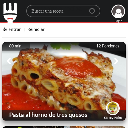
Search for a recipe
Login
Filtrar
Reiniciar
80 min
12
Porciones
Pasta al horno de tres quesos
Stacey Hahn