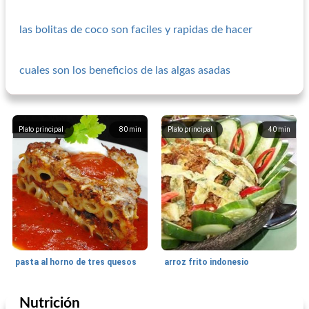
las bolitas de coco son faciles y rapidas de hacer
cuales son los beneficios de las algas asadas
Plato principal
80
min
Plato principal
40
min
pasta al horno de tres quesos
arroz frito indonesio
Nutrición
Plato principal
270
min
Formatos de funciones
0
min