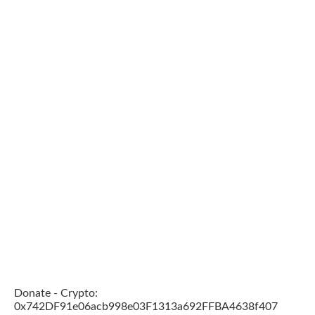
Donate - Crypto:
0x742DF91e06acb998e03F1313a692FFBA4638f407