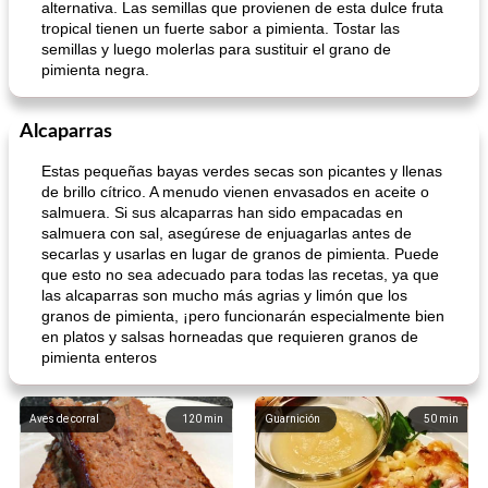
alternativa. Las semillas que provienen de esta dulce fruta
tropical tienen un fuerte sabor a pimienta. Tostar las
semillas y luego molerlas para sustituir el grano de
pimienta negra.
Alcaparras
Estas pequeñas bayas verdes secas son picantes y llenas
de brillo cítrico. A menudo vienen envasados ​​en aceite o
salmuera. Si sus alcaparras han sido empacadas en
salmuera con sal, asegúrese de enjuagarlas antes de
secarlas y usarlas en lugar de granos de pimienta. Puede
que esto no sea adecuado para todas las recetas, ya que
las alcaparras son mucho más agrias y limón que los
granos de pimienta, ¡pero funcionarán especialmente bien
en platos y salsas horneadas que requieren granos de
pimienta enteros
Aves de corral
120
min
Guarnición
50
min