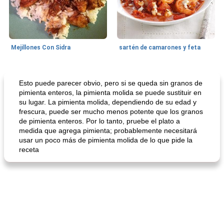
Mejillones Con Sidra
sartén de camarones y feta
Sopas, Guisos Y Chili
80
min
Bollos
25
min
Esto puede parecer obvio, pero si se queda sin granos de
pimienta enteros, la pimienta molida se puede sustituir en
su lugar. La pimienta molida, dependiendo de su edad y
frescura, puede ser mucho menos potente que los granos
de pimienta enteros. Por lo tanto, pruebe el plato a
medida que agrega pimienta; probablemente necesitará
usar un poco más de pimienta molida de lo que pide la
receta
sopa de lentejas negras del chef john
Bollos de frutas secas bajas en grasa