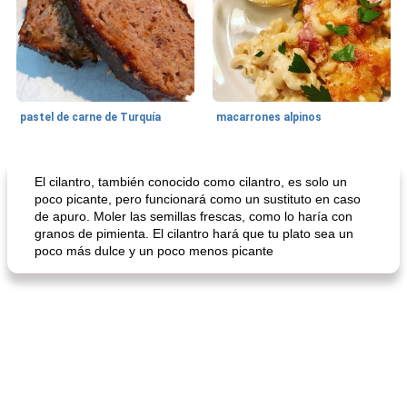
pastel de carne de Turquía
macarrones alpinos
Cocina del mundo
215
min
Arroz blanco
75
min
El cilantro, también conocido como cilantro, es solo un
poco picante, pero funcionará como un sustituto en caso
de apuro. Moler las semillas frescas, como lo haría con
granos de pimienta. El cilantro hará que tu plato sea un
poco más dulce y un poco menos picante
mochi fácil
Salsa de salchicha picante