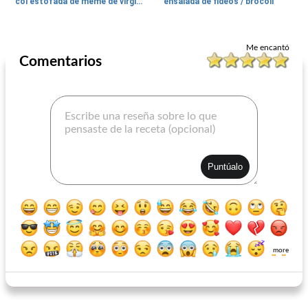
col estofada de meme de virginia willis
ensalada de fideos / brócoli
Vegetal
15
min
Vegetal
19
min
Me encantó
Comentarios
Troncos de pepino rellenos de hummus negro y dorado.
Coles de Bruselas asadas con manzana, crema fresca y p
more