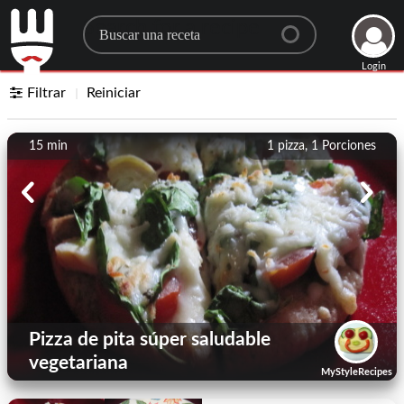
Search for a recipe
Login
Filtrar
Reiniciar
15 min
1 pizza, 1
Porciones
Pizza de pita súper saludable
vegetariana
MyStyleRecipes