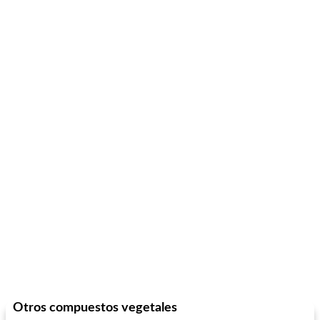
sopa de lentejas negras del chef john
Bollos de frutas secas bajas en grasa
Otros compuestos vegetales