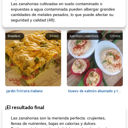
Las zanahorias cultivadas en suelo contaminado o
expuestas a agua contaminada pueden albergar grandes
cantidades de metales pesados, lo que puede afectar su
seguridad y calidad (48).
Breakfast
90
min
Aperitivos y aperitivos
120
min
jardin frittata italiano
Huevo de salmón ahumado y tomates rellenos.
¡El resultado final
Bebidas
3
min
Pastelitos
40
min
Las zanahorias son la merienda perfecta: crujientes,
llenas de nutrientes, bajas en calorías y dulces.