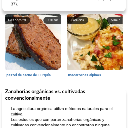
37).
Aves de corral
120
min
Guarnición
50
min
pastel de carne de Turquía
macarrones alpinos
Zanahorias orgánicas vs. cultivadas
Cocina del mundo
215
min
Arroz blanco
75
min
convencionalmente
La agricultura orgánica utiliza métodos naturales para el
cultivo.
Los estudios que comparan zanahorias orgánicas y
cultivadas convencionalmente no encontraron ninguna