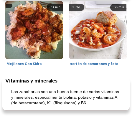
14
min
Curso
25
min
Mejillones Con Sidra
sartén de camarones y feta
Vitaminas y minerales
Sopas, Guisos Y Chili
80
min
Bollos
25
min
Las zanahorias son una buena fuente de varias vitaminas
y minerales, especialmente biotina, potasio y vitaminas A
(de betacaroteno), K1 (filoquinona) y B6.