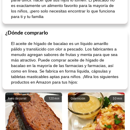
parte difícil: hacer que sus hijos lo tomen. El pescado no
es exactamente un alimento favorito para la mayoría de
los niños, ¡pero solo necesitas encontrar lo que funciona
para ti y tu familia
¿Dónde comprarlo
El aceite de hígado de bacalao es un líquido amarillo
pálido y translúcido con olor a pescado. Los fabricantes a
menudo agregan sabores de frutas y menta para que sea
más atractivo. Puede comprar aceite de hígado de
bacalao en la mayoría de las farmacias y farmacias, así
como en línea. Se fabrica en forma líquida, cápsulas y
tabletas masticables aptas para niños. ¡Mira los siguientes
productos en Amazon para tus hijos:
Aves de corral
120
min
Guarnición
50
min