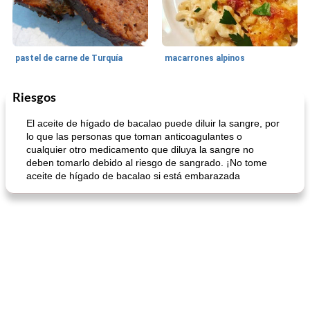
pastel de carne de Turquía
macarrones alpinos
Riesgos
Cocina del mundo
215
min
Arroz blanco
75
min
El aceite de hígado de bacalao puede diluir la sangre, por
lo que las personas que toman anticoagulantes o
cualquier otro medicamento que diluya la sangre no
deben tomarlo debido al riesgo de sangrado. ¡No tome
aceite de hígado de bacalao si está embarazada
mochi fácil
Salsa de salchicha picante