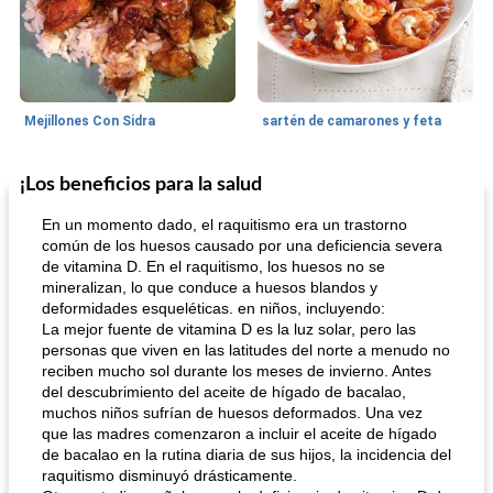
Mejillones Con Sidra
sartén de camarones y feta
¡Los beneficios para la salud
Sopas, Guisos Y Chili
80
min
Bollos
25
min
En un momento dado, el raquitismo era un trastorno
común de los huesos causado por una deficiencia severa
de vitamina D. En el raquitismo, los huesos no se
mineralizan, lo que conduce a huesos blandos y
deformidades esqueléticas. en niños, incluyendo:
La mejor fuente de vitamina D es la luz solar, pero las
personas que viven en las latitudes del norte a menudo no
reciben mucho sol durante los meses de invierno. Antes
del descubrimiento del aceite de hígado de bacalao,
sopa de lentejas negras del chef john
Bollos de frutas secas bajas en grasa
muchos niños sufrían de huesos deformados. Una vez
que las madres comenzaron a incluir el aceite de hígado
de bacalao en la rutina diaria de sus hijos, la incidencia del
raquitismo disminuyó drásticamente.