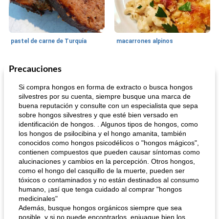
pastel de carne de Turquía
macarrones alpinos
Precauciones
Cocina del mundo
215
min
Arroz blanco
75
min
Si compra hongos en forma de extracto o busca hongos
silvestres por su cuenta, siempre busque una marca de
buena reputación y consulte con un especialista que sepa
sobre hongos silvestres y que esté bien versado en
identificación de hongos. . Algunos tipos de hongos, como
los hongos de psilocibina y el hongo amanita, también
conocidos como hongos psicodélicos o "hongos mágicos",
contienen compuestos que pueden causar síntomas como
alucinaciones y cambios en la percepción. Otros hongos,
mochi fácil
Salsa de salchicha picante
como el hongo del casquillo de la muerte, pueden ser
tóxicos o contaminados y no están destinados al consumo
humano, ¡así que tenga cuidado al comprar "hongos
medicinales"
Además, busque hongos orgánicos siempre que sea
posible, y si no puede encontrarlos, enjuague bien los