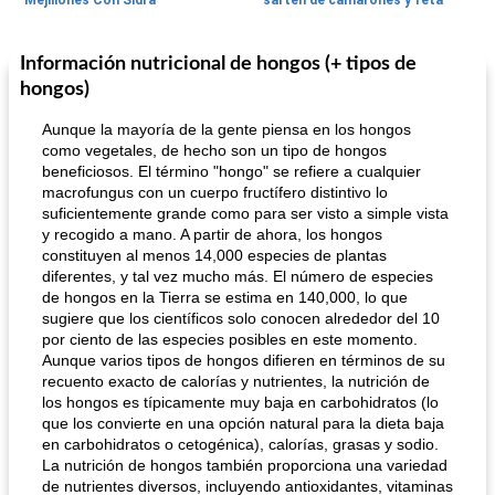
Mejillones Con Sidra
sartén de camarones y feta
Información nutricional de hongos (+ tipos de
Sopas, Guisos Y Chili
80
min
Bollos
25
min
hongos)
Aunque la mayoría de la gente piensa en los hongos
como vegetales, de hecho son un tipo de hongos
beneficiosos. El término "hongo" se refiere a cualquier
macrofungus con un cuerpo fructífero distintivo lo
suficientemente grande como para ser visto a simple vista
y recogido a mano. A partir de ahora, los hongos
constituyen al menos 14,000 especies de plantas
diferentes, y tal vez mucho más. El número de especies
sopa de lentejas negras del chef john
Bollos de frutas secas bajas en grasa
de hongos en la Tierra se estima en 140,000, lo que
sugiere que los científicos solo conocen alrededor del 10
por ciento de las especies posibles en este momento.
Aunque varios tipos de hongos difieren en términos de su
recuento exacto de calorías y nutrientes, la nutrición de
los hongos es típicamente muy baja en carbohidratos (lo
que los convierte en una opción natural para la dieta baja
en carbohidratos o cetogénica), calorías, grasas y sodio.
La nutrición de hongos también proporciona una variedad
de nutrientes diversos, incluyendo antioxidantes, vitaminas