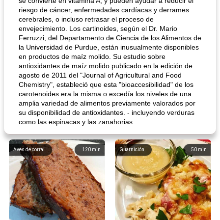
se convierte en vitamina A, y pueden ayudar a reducir el
riesgo de cáncer, enfermedades cardíacas y derrames
cerebrales, o incluso retrasar el proceso de
envejecimiento. Los cartinoides, según el Dr. Mario
Ferruzzi, del Departamento de Ciencia de los Alimentos de
la Universidad de Purdue, están inusualmente disponibles
en productos de maíz molido. Su estudio sobre
antioxidantes de maíz molido publicado en la edición de
agosto de 2011 del "Journal of Agricultural and Food
Chemistry", estableció que esta "bioaccesibilidad" de los
carotenoides era la misma o excedía los niveles de una
amplia variedad de alimentos previamente valorados por
su disponibilidad de antioxidantes. - incluyendo verduras
como las espinacas y las zanahorias
Aves de corral
120
min
Guarnición
50
min