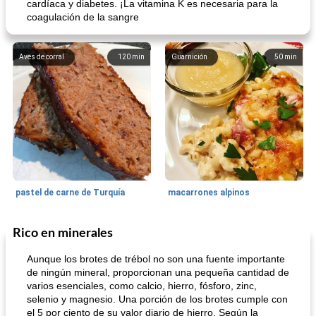
cardíaca y diabetes. ¡La vitamina K es necesaria para la
coagulación de la sangre
Aves de corral
120
min
Guarnición
50
min
pastel de carne de Turquía
macarrones alpinos
Rico en minerales
Cocina del mundo
215
min
Arroz blanco
75
min
Aunque los brotes de trébol no son una fuente importante
de ningún mineral, proporcionan una pequeña cantidad de
varios esenciales, como calcio, hierro, fósforo, zinc,
selenio y magnesio. Una porción de los brotes cumple con
el 5 por ciento de su valor diario de hierro. Según la