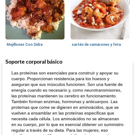
Mejillones Con Sidra
sartén de camarones y feta
Soporte corporal básico
Sopas, Guisos Y Chili
80
min
Bollos
25
min
Las proteínas son esenciales para construir y apoyar su
cuerpo. Proporcionan resistencia para los huesos y
aseguran que sus músculos funcionen. Son una fuente de
energía cuando es necesario y, como neurotransmisores,
las proteínas mantienen su cerebro en funcionamiento.
También forman enzimas, hormonas y anticuerpos. Las
proteínas que come se digieren en aminoácidos, que se
vuelven a ensamblar en las proteínas específicas que
necesita cada célula. Los aminoácidos no se almacenan
sopa de lentejas negras del chef john
Bollos de frutas secas bajas en grasa
en su cuerpo, por lo que es esencial obtener un suministro
regular a través de su dieta. Para las mujeres, eso