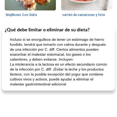
Mejillones Con Sidra
sartén de camarones y feta
¿Qué debe limitar o eliminar de su dieta?
Sopas, Guisos Y Chili
80
min
Bollos
25
min
Incluso si se enorgullece de tener un estómago de hierro
fundido, tendrá que tomarlo con calma durante y después
de una infección por C. diff. Ciertos alimentos pueden
exacerbar el malestar estomacal, los gases o los
calambres, y deben evitarse. Incluyen:
La intolerancia a la lactosa es un efecto secundario común
de la infección por C. diff. ¡Evitar la leche y los productos
lácteos, con la posible excepción del yogur que contiene
cultivos vivos y activos, puede ayudar a eliminar el
sopa de lentejas negras del chef john
Bollos de frutas secas bajas en grasa
malestar gastrointestinal adicional