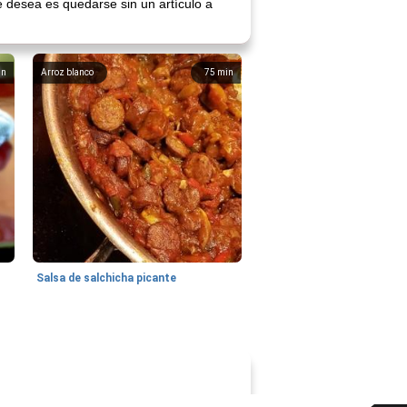
 desea es quedarse sin un artículo a
in
Arroz blanco
75
min
Salsa de salchicha picante