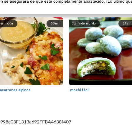
n se asegurará de que esté completamente abastecido. ¡Lo último que
uarnición
50
min
Cocina del mundo
215
m
acarrones alpinos
mochi fácil
cb998e03F1313a692FFBA4638f407