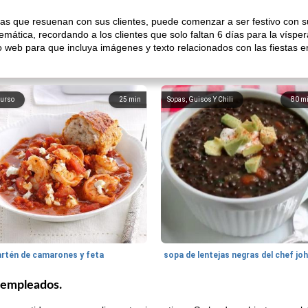
has que resuenan con sus clientes, puede comenzar a ser festivo con s
ática, recordando a los clientes que solo faltan 6 días para la víspe
io web para que incluya imágenes y texto relacionados con las fiestas e
urso
25
min
Sopas, Guisos Y Chili
80
m
artén de camarones y feta
sopa de lentejas negras del chef jo
y empleados.