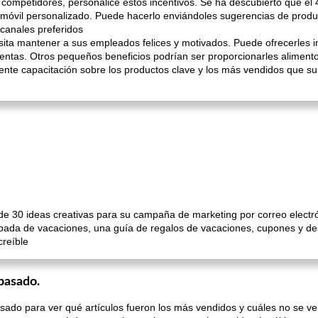
 competidores, personalice estos incentivos. Se ha descubierto que e
móvil personalizado. Puede hacerlo enviándoles sugerencias de pro
canales preferidos
ita mantener a sus empleados felices y motivados. Puede ofrecerles in
ventas. Otros pequeños beneficios podrían ser proporcionarles aliment
iciente capacitación sobre los productos clave y los más vendidos que
 de 30 ideas creativas para su campaña de marketing por correo electró
ipada de vacaciones, una guía de regalos de vacaciones, cupones y de
creíble
 pasado.
asado para ver qué artículos fueron los más vendidos y cuáles no se v