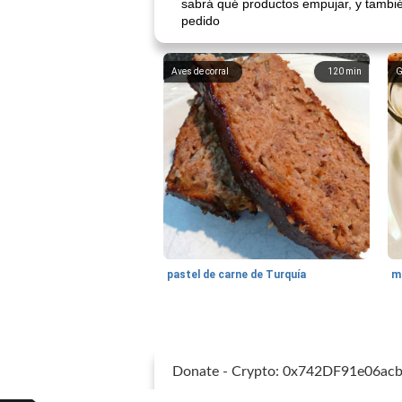
sabrá qué productos empujar, y tambié
pedido
Aves de corral
120
min
G
pastel de carne de Turquía
m
Donate - Crypto: 0x742DF91e06a