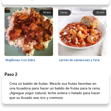
14
min
Curso
25
min
Mejillones Con Sidra
sartén de camarones y feta
Paso 2
Sopas, Guisos Y Chili
80
min
Bollos
25
min
Crea un batido de frutas. Mezcle sus frutas favoritas en
una licuadora para hacer un batido de frutas para la cena.
¡Agregue yogur natural, leche entera o helado para hacer
que su licuado sea rico y cremoso