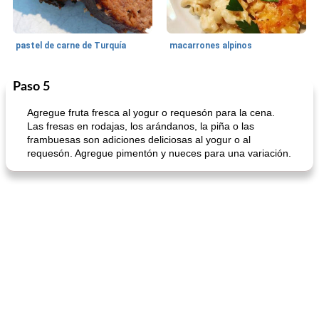
pastel de carne de Turquía
macarrones alpinos
Paso 5
Cocina del mundo
215
min
Arroz blanco
75
min
Agregue fruta fresca al yogur o requesón para la cena.
Las fresas en rodajas, los arándanos, la piña o las
frambuesas son adiciones deliciosas al yogur o al
requesón. Agregue pimentón y nueces para una variación.
mochi fácil
Salsa de salchicha picante