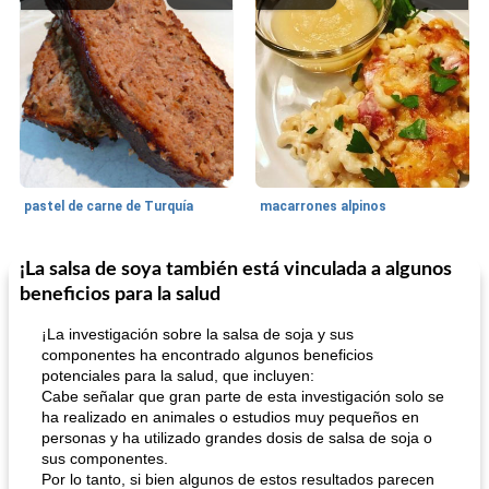
pastel de carne de Turquía
macarrones alpinos
¡La salsa de soya también está vinculada a algunos
Cocina del mundo
215
min
Arroz blanco
75
min
beneficios para la salud
¡La investigación sobre la salsa de soja y sus
componentes ha encontrado algunos beneficios
potenciales para la salud, que incluyen:
Cabe señalar que gran parte de esta investigación solo se
ha realizado en animales o estudios muy pequeños en
personas y ha utilizado grandes dosis de salsa de soja o
sus componentes.
mochi fácil
Por lo tanto, si bien algunos de estos resultados parecen
Salsa de salchicha picante