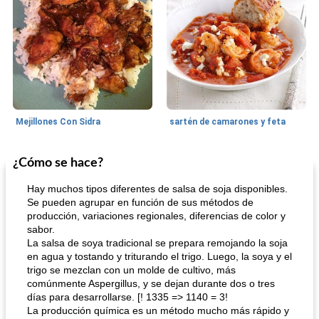
Mejillones Con Sidra
sartén de camarones y feta
¿Cómo se hace?
Sopas, Guisos Y Chili
80
min
Bollos
25
min
Hay muchos tipos diferentes de salsa de soja disponibles.
Se pueden agrupar en función de sus métodos de
producción, variaciones regionales, diferencias de color y
sabor.
La salsa de soya tradicional se prepara remojando la soja
en agua y tostando y triturando el trigo. Luego, la soya y el
trigo se mezclan con un molde de cultivo, más
comúnmente Aspergillus, y se dejan durante dos o tres
días para desarrollarse. [! 1335 => 1140 = 3!
sopa de lentejas negras del chef john
Bollos de frutas secas bajas en grasa
La producción química es un método mucho más rápido y