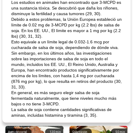
Los estudios en animales han encontrado que 3-MCPD es
una sustancia tóxica. Se descubrió que daña los riñones,
disminuye la fertilidad y causa tumores (29, 30).
Debido a estos problemas, la Unión Europea estableció un
límite de 0.02 mg de 3-MCPD por kg (2.2 lbs) de salsa de
soja. En los EE. UU., El límite es mayor a 1 mg por kg (2.2
lbs) (30, 31, 32).
Esto equivale a un límite legal de 0.032-1.6 mcg por
cucharada de salsa de soja, dependiendo de dónde viva.
Sin embargo, en los últimos años, las investigaciones
sobre las importaciones de salsa de soja en todo el
mundo, incluidos los EE. UU., El Reino Unido, Australia y
Europa, han encontrado productos significativamente por
encima de los límites, con hasta 1,4 mg por cucharada
(876 mg por kg), lo que resulta en retiros del producto (30,
31, 33).
En general, es más seguro elegir salsa de soja
fermentada naturalmente, que tiene niveles mucho más
bajos o no tiene 3-MCPD.
La salsa de soja contiene cantidades significativas de
aminas, incluidas histamina y tiramina (3, 35).
Aves de corral
120
min
Guarnición
50
min