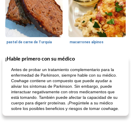
pastel de carne de Turquía
macarrones alpinos
¡Hable primero con su médico
Cocina del mundo
215
min
Arroz blanco
75
min
Antes de probar un tratamiento complementario para la
enfermedad de Parkinson, siempre hable con su médico.
Cowhage contiene un compuesto que puede ayudar a
aliviar los síntomas de Parkinson. Sin embargo, puede
interactuar negativamente con otros medicamentos que
está tomando. También puede afectar la capacidad de su
cuerpo para digerir proteínas. ¡Pregúntele a su médico
sobre los posibles beneficios y riesgos de tomar cowhage.
mochi fácil
Salsa de salchicha picante