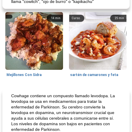
llama "cowitch", "ojo de burro" o "kapikachu"
14
min
Curso
25
min
Mejillones Con Sidra
sartén de camarones y feta
Sopas, Guisos Y Chili
80
min
Bollos
25
min
Cowhage contiene un compuesto llamado levodopa. La
levodopa se usa en medicamentos para tratar la
enfermedad de Parkinson. Su cerebro convierte la
levodopa en dopamina, un neurotransmisor crucial que
ayuda a sus células cerebrales a comunicarse entre sí.
Los niveles de dopamina son bajos en pacientes con
enfermedad de Parkinson.