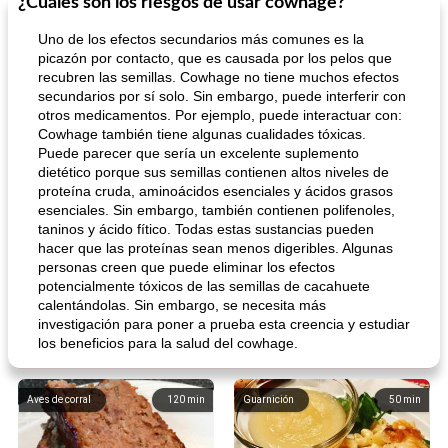
¿Cuáles son los riesgos de usar cowhage?
Uno de los efectos secundarios más comunes es la
picazón por contacto, que es causada por los pelos que
recubren las semillas. Cowhage no tiene muchos efectos
secundarios por sí solo. Sin embargo, puede interferir con
otros medicamentos. Por ejemplo, puede interactuar con:
Cowhage también tiene algunas cualidades tóxicas.
Puede parecer que sería un excelente suplemento
dietético porque sus semillas contienen altos niveles de
proteína cruda, aminoácidos esenciales y ácidos grasos
esenciales. Sin embargo, también contienen polifenoles,
taninos y ácido fítico. Todas estas sustancias pueden
hacer que las proteínas sean menos digeribles. Algunas
personas creen que puede eliminar los efectos
potencialmente tóxicos de las semillas de cacahuete
calentándolas. Sin embargo, se necesita más
investigación para poner a prueba esta creencia y estudiar
los beneficios para la salud del cowhage.
Aves de corral
120
min
Guarnición
50
min