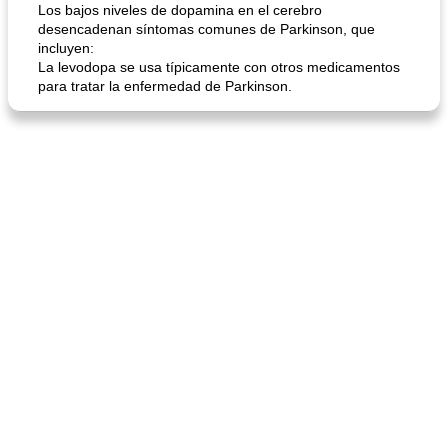
Los bajos niveles de dopamina en el cerebro
desencadenan síntomas comunes de Parkinson, que
incluyen:
sopa de lentejas negras del chef john
Bollos de frutas secas bajas en grasa
La levodopa se usa típicamente con otros medicamentos
para tratar la enfermedad de Parkinson.