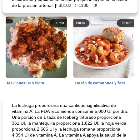
de la presión arterial. [! 38102 => 1130 = 3!
14
min
Curso
25
min
Mejillones Con Sidra
sartén de camarones y feta
Sopas, Guisos Y Chili
80
min
Bollos
25
min
La lechuga proporciona una cantidad significativa de
vitamina A. La FDA recomienda consumir 5,000 UI por día.
Una porción de 1 taza de Iceberg triturado proporciona
361 UI, la mantequilla proporciona 1,822 UI, la hoja verde
proporciona 2,666 UI y la lechuga romana proporciona
4,094 UI de vitamina A. La vitamina A apoya la salud de la