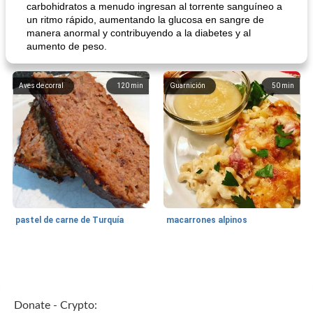
carbohidratos a menudo ingresan al torrente sanguíneo a
un ritmo rápido, aumentando la glucosa en sangre de
manera anormal y contribuyendo a la diabetes y al
aumento de peso.
Aves de corral
120
min
Guarnición
50
min
pastel de carne de Turquía
macarrones alpinos
Cocina del mundo
215
min
Arroz blanco
75
min
Donate - Crypto: