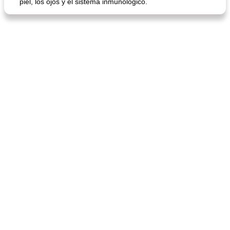
piel, los ojos y el sistema inmunológico.
sopa de lentejas negras del chef john
Bollos de frutas secas bajas en grasa