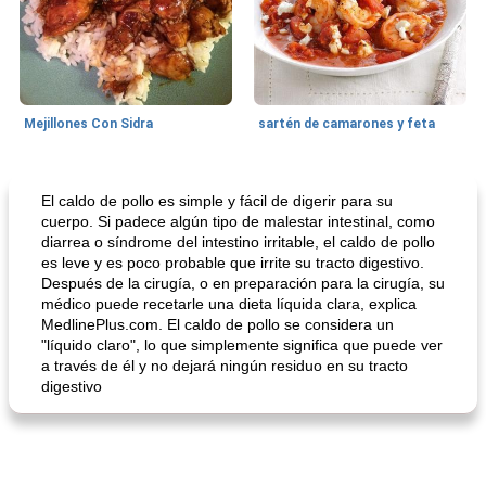
Mejillones Con Sidra
sartén de camarones y feta
Sopas, Guisos Y Chili
80
min
Bollos
25
min
El caldo de pollo es simple y fácil de digerir para su
cuerpo. Si padece algún tipo de malestar intestinal, como
diarrea o síndrome del intestino irritable, el caldo de pollo
es leve y es poco probable que irrite su tracto digestivo.
Después de la cirugía, o en preparación para la cirugía, su
médico puede recetarle una dieta líquida clara, explica
MedlinePlus.com. El caldo de pollo se considera un
"líquido claro", lo que simplemente significa que puede ver
a través de él y no dejará ningún residuo en su tracto
digestivo
sopa de lentejas negras del chef john
Bollos de frutas secas bajas en grasa