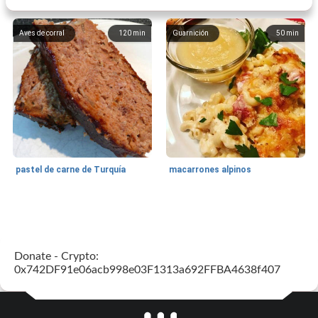
Aves de corral
120
min
Guarnición
50
min
pastel de carne de Turquía
macarrones alpinos
Cocina del mundo
215
min
Arroz blanco
75
min
Donate - Crypto:
0x742DF91e06acb998e03F1313a692FFBA4638f407