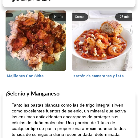
14
min
Curso
25
min
Mejillones Con Sidra
sartén de camarones y feta
¡Selenio y Manganeso
Sopas, Guisos Y Chili
80
min
Bollos
25
min
Tanto las pastas blancas como las de trigo integral sirven
como excelentes fuentes de selenio, un mineral que activa
las enzimas antioxidantes encargadas de proteger sus
células del daño molecular. Una porción de 1 taza de
cualquier tipo de pasta proporciona aproximadamente dos
tercios de su ingesta diaria recomendada, determinada