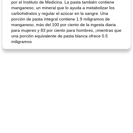
por el Instituto de Medicina. La pasta también contiene
manganeso, un mineral que lo ayuda a metabolizar los
carbohidratos y regular el azúcar en la sangre. Una
sopa de lentejas negras del chef john
Bollos de frutas secas bajas en grasa
porción de pasta integral contiene 1.9 miligramos de
manganeso, más del 100 por ciento de la ingesta diaria
para mujeres y 83 por ciento para hombres, ¡mientras que
una porción equivalente de pasta blanca ofrece 0.5
miligramos