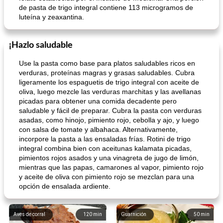
de pasta de trigo integral contiene 113 microgramos de
luteína y zeaxantina.
¡Hazlo saludable
Use la pasta como base para platos saludables ricos en
verduras, proteínas magras y grasas saludables. Cubra
ligeramente los espaguetis de trigo integral con aceite de
oliva, luego mezcle las verduras marchitas y las avellanas
picadas para obtener una comida decadente pero
saludable y fácil de preparar. Cubra la pasta con verduras
asadas, como hinojo, pimiento rojo, cebolla y ajo, y luego
con salsa de tomate y albahaca. Alternativamente,
incorpore la pasta a las ensaladas frías. Rotini de trigo
integral combina bien con aceitunas kalamata picadas,
pimientos rojos asados ​​y una vinagreta de jugo de limón,
mientras que las papas, camarones al vapor, pimiento rojo
y aceite de oliva con pimiento rojo se mezclan para una
opción de ensalada ardiente.
Aves de corral
120
min
Guarnición
50
min