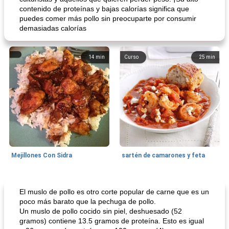
contenido de proteínas y bajas calorías significa que
puedes comer más pollo sin preocuparte por consumir
demasiadas calorías
14
min
Curso
25
min
Mejillones Con Sidra
sartén de camarones y feta
Sopas, Guisos Y Chili
80
min
Bollos
25
min
El muslo de pollo es otro corte popular de carne que es un
poco más barato que la pechuga de pollo.
Un muslo de pollo cocido sin piel, deshuesado (52
gramos) contiene 13.5 gramos de proteína. Esto es igual