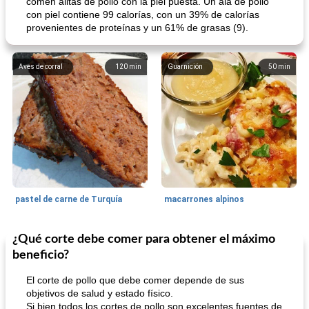
comen alitas de pollo con la piel puesta. Un ala de pollo
con piel contiene 99 calorías, con un 39% de calorías
provenientes de proteínas y un 61% de grasas (9).
Aves de corral
120
min
Guarnición
50
min
pastel de carne de Turquía
macarrones alpinos
¿Qué corte debe comer para obtener el máximo
Cocina del mundo
215
min
Arroz blanco
75
min
beneficio?
El corte de pollo que debe comer depende de sus
objetivos de salud y estado físico.
Si bien todos los cortes de pollo son excelentes fuentes de