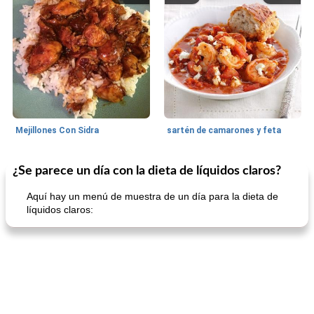
Mejillones Con Sidra
sartén de camarones y feta
¿Se parece un día con la dieta de líquidos claros?
Sopas, Guisos Y Chili
80
min
Bollos
25
min
Aquí hay un menú de muestra de un día para la dieta de
líquidos claros:
sopa de lentejas negras del chef john
Bollos de frutas secas bajas en grasa